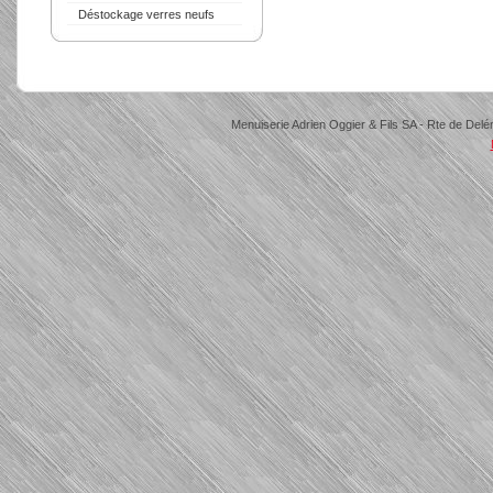
Déstockage verres neufs
Menuiserie Adrien Oggier & Fils SA - Rte de Delé