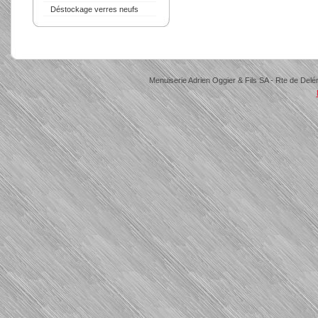
Déstockage verres neufs
Menuiserie Adrien Oggier & Fils SA - Rte de Delé