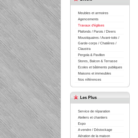
Meubles et armoires
Agencements
Travaux d'églises
Plafonds / Parois / Divers
Moustiquaires / Avant-toits /
Garde-corps / Chatières /
Claustra
Pergola & Pavillon
Stores, Balcon & Terrasse
Ecoles et bâtiments publiques
Maisons et immeubles
Nos références
Les Plus
Service de réparation
Ateliers et chantiers
Expo
A vendre / Déstockage
Aération de la maison