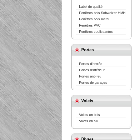
Label de qualité
Fenêtres bois Schweizer HMH
Fenêtres bois métal
Fenêtres PVC
Fenêtres coulissantes
Portes
Portes d'entrée
Portes d'intérieur
Portes anti-feu
Portes de garages
Volets
Volets en bois
Volets en alu
Divers