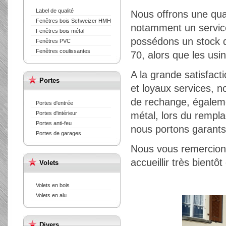
Label de qualité
Nous offrons une qual
Fenêtres bois Schweizer HMH
notamment un service
Fenêtres bois métal
possédons un stock d
Fenêtres PVC
Fenêtres coulissantes
70, alors que les usin
A la grande satisfac
Portes
et loyaux services, 
de rechange, égaleme
Portes d'entrée
Portes d'intérieur
métal, lors du rempla
Portes anti-feu
nous portons garants 
Portes de garages
Nous vous remercions
accueillir très bientô
Volets
Volets en bois
Volets en alu
Divers